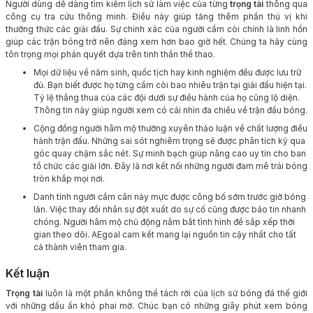
Người dùng dễ dàng tìm kiếm lịch sử làm việc của từng
trọng tài
thông qua
công cụ tra cứu thông minh. Điều này giúp tăng thêm phần thú vị khi
thưởng thức các giải đấu. Sự chính xác của người cầm còi chính là linh hồn
giúp các trận bóng trở nên đáng xem hơn bao giờ hết. Chúng ta hãy cùng
tôn trọng mọi phán quyết dựa trên tinh thần thể thao.
Mọi dữ liệu về năm sinh, quốc tịch hay kinh nghiệm đều được lưu trữ
đủ. Bạn biết được họ từng cầm còi bao nhiêu trận tại giải đấu hiện tại.
Tỷ lệ thắng thua của các đội dưới sự điều hành của họ cũng lộ diện.
Thông tin này giúp người xem có cái nhìn đa chiều về trận đấu bóng.
Cộng đồng người hâm mộ thường xuyên thảo luận về chất lượng điều
hành trận đấu. Những sai sót nghiêm trọng sẽ được phân tích kỹ qua
góc quay chậm sắc nét. Sự minh bạch giúp nâng cao uy tín cho ban
tổ chức các giải lớn. Đây là nơi kết nối những người đam mê trái bóng
tròn khắp mọi nơi.
Danh tính người cầm cân nảy mực được công bố sớm trước giờ bóng
lăn. Việc thay đổi nhân sự đột xuất do sự cố cũng được báo tin nhanh
chóng. Người hâm mộ chủ động nắm bắt tình hình để sắp xếp thời
gian theo dõi. AEgoal cam kết mang lại nguồn tin cậy nhất cho tất
cả thành viên tham gia.
Kết luận
Trọng tài
luôn là một phần không thể tách rời của lịch sử bóng đá thế giới
với những dấu ấn khó phai mờ. Chúc bạn có những giây phút xem bóng