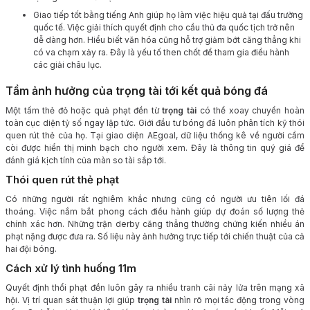
Giao tiếp tốt bằng tiếng Anh giúp họ làm việc hiệu quả tại đấu trường
quốc tế. Việc giải thích quyết định cho cầu thủ đa quốc tịch trở nên
dễ dàng hơn. Hiểu biết văn hóa cũng hỗ trợ giảm bớt căng thẳng khi
có va chạm xảy ra. Đây là yếu tố then chốt để tham gia điều hành
các giải châu lục.
Tầm ảnh hưởng của trọng tài tới kết quả bóng đá
Một tấm thẻ đỏ hoặc quả phạt đền từ
trọng tài
có thể xoay chuyển hoàn
toàn cục diện tỷ số ngay lập tức. Giới đầu tư bóng đá luôn phân tích kỹ thói
quen rút thẻ của họ. Tại giao diện AEgoal, dữ liệu thống kê về người cầm
còi được hiển thị minh bạch cho người xem. Đây là thông tin quý giá để
đánh giá kịch tính của màn so tài sắp tới.
Thói quen rút thẻ phạt
Có những người rất nghiêm khắc nhưng cũng có người ưu tiên lối đá
thoáng. Việc nắm bắt phong cách điều hành giúp dự đoán số lượng thẻ
chính xác hơn. Những trận derby căng thẳng thường chứng kiến nhiều án
phạt nặng được đưa ra. Số liệu này ảnh hưởng trực tiếp tới chiến thuật của cả
hai đội bóng.
Cách xử lý tình huống 11m
Quyết định thổi phạt đền luôn gây ra nhiều tranh cãi nảy lửa trên mạng xã
hội. Vị trí quan sát thuận lợi giúp
trọng tài
nhìn rõ mọi tác động trong vòng