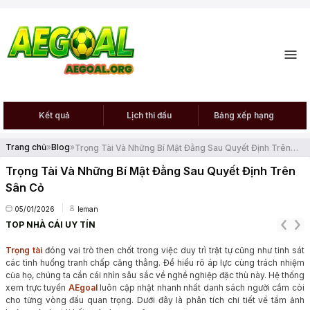
Kết quả
Lịch thi đấu
Bảng xếp hạng
Trang chủ
»
Blog
»
Trọng Tài Và Những Bí Mật Đằng Sau Quyết Định Trên
Sân Cỏ
Trọng Tài Và Những Bí Mật Đằng Sau Quyết Định Trên
Sân Cỏ
05/01/2026
leman
TOP NHÀ CÁI
UY TÍN
Trọng tài
đóng vai trò then chốt trong việc duy trì trật tự cũng như tinh sát
các tình huống tranh chấp căng thẳng. Để hiểu rõ áp lực cùng trách nhiệm
của họ, chúng ta cần cái nhìn sâu sắc về nghề nghiệp đặc thù này. Hệ thống
xem trực tuyến
AEgoal
luôn cập nhật nhanh nhất danh sách người cầm còi
cho từng vòng đấu quan trọng. Dưới đây là phân tích chi tiết về tầm ảnh