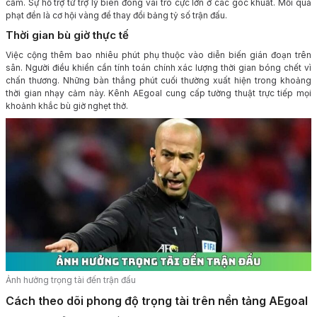
cấm. Sự hỗ trợ từ trợ lý biên đóng vai trò cực lớn ở các góc khuất. Mỗi quả
phạt đền là cơ hội vàng để thay đổi bảng tỷ số trận đấu.
Thời gian bù giờ thực tế
Việc cộng thêm bao nhiêu phút phụ thuộc vào diễn biến gián đoạn trên
sân. Người điều khiển cần tính toán chính xác lượng thời gian bóng chết vì
chấn thương. Những bàn thắng phút cuối thường xuất hiện trong khoảng
thời gian nhạy cảm này. Kênh AEgoal cung cấp tường thuật trực tiếp mọi
khoảnh khắc bù giờ nghẹt thở.
Ảnh hưởng trọng tài đến trận đấu
Cách theo dõi phong độ trọng tài trên nền tảng AEgoal