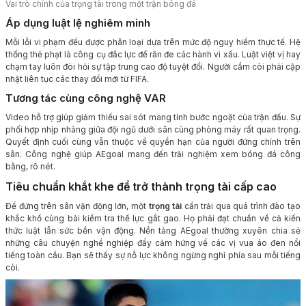
Vai trò chính của trọng tài trong một trận bóng đá
Áp dụng luật lệ nghiêm minh
Mỗi lỗi vi phạm đều được phân loại dựa trên mức độ nguy hiểm thực tế. Hệ
thống thẻ phạt là công cụ đắc lực để răn đe các hành vi xấu. Luật việt vị hay
chạm tay luôn đòi hỏi sự tập trung cao độ tuyệt đối. Người cầm còi phải cập
nhật liên tục các thay đổi mới từ FIFA.
Tương tác cùng công nghệ VAR
Video hỗ trợ giúp giảm thiểu sai sót mang tính bước ngoặt của trận đấu. Sự
phối hợp nhịp nhàng giữa đội ngũ dưới sân cùng phòng máy rất quan trọng.
Quyết định cuối cùng vẫn thuộc về quyền hạn của người đứng chính trên
sân. Công nghệ giúp AEgoal mang đến trải nghiệm xem bóng đá công
bằng, rõ nét.
Tiêu chuẩn khắt khe để trở thành trọng tài cấp cao
Để đứng trên sân vận động lớn, một
trọng tài
cần trải qua quá trình đào tạo
khắc khổ cùng bài kiểm tra thể lực gắt gao. Họ phải đạt chuẩn về cả kiến
thức luật lẫn sức bền vận động. Nền tảng AEgoal thường xuyên chia sẻ
những câu chuyện nghề nghiệp đầy cảm hứng về các vị vua áo đen nổi
tiếng toàn cầu. Bạn sẽ thấy sự nỗ lực không ngừng nghỉ phía sau mỗi tiếng
còi.