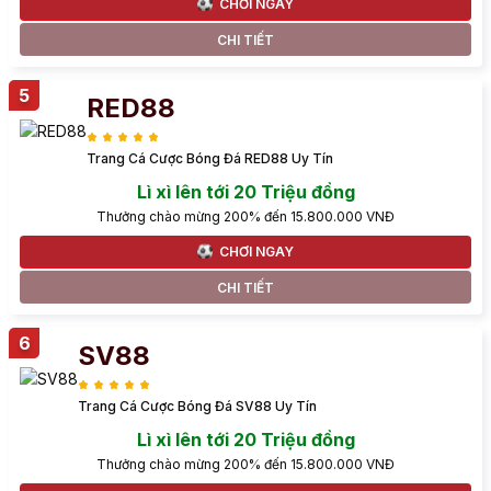
CHƠI NGAY
CHI TIẾT
RED88
Trang Cá Cược Bóng Đá RED88 Uy Tín
Lì xì lên tới 20 Triệu đồng
Thưởng chào mừng 200% đến 15.800.000 VNĐ
CHƠI NGAY
CHI TIẾT
SV88
Trang Cá Cược Bóng Đá SV88 Uy Tín
Lì xì lên tới 20 Triệu đồng
Thưởng chào mừng 200% đến 15.800.000 VNĐ