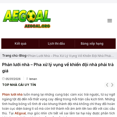
Kết quả
Lịch thi đấu
Bảng xếp hạng
Trang chủ
»
Blog
»
Phản Lưới Nhà – Pha Xử Lý Vụng Về Khiến Đội Nhà Phải
Trả Giá
Phản lưới nhà – Pha xử lý vụng về khiến đội nhà phải trả
giá
05/01/2026
leman
TOP NHÀ CÁI
UY TÍN
Phản lưới nhà
luôn mang lại những cung bậc cảm xúc trái ngược, từ sự ngỡ
ngàng tột độ đến nỗi thất vọng cay đắng trong mỗi trận cầu kịch tính. Những
tình huống bóng vô tình đi vào khung thành đội nhà không chỉ thay đổi hoàn
toàn cục diện bảng tỉ số mà còn trở thành nỗi ám ảnh lớn lao đối với các cầu
thủ. Tại
AEgoal
, mọi góc nhìn chi tiết về sai lầm tai hại này được phân tích