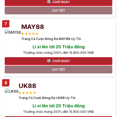
CHƠI NGAY
CHI TIẾT
MAY88
Trang Cá Cược Bóng Đá MAY88 Uy Tín
Lì xì lên tới 20 Triệu đồng
Thưởng chào mừng 200% đến 15.800.000 VNĐ
CHƠI NGAY
CHI TIẾT
UK88
Trang Cá Cược Bóng Đá UK88 Uy Tín
Lì xì lên tới 20 Triệu đồng
Thưởng chào mừng 200% đến 15.800.000 VNĐ