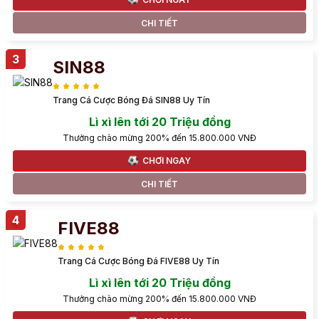
CHI TIẾT
SIN88
Trang Cá Cược Bóng Đá SIN88 Uy Tín
Lì xì lên tới 20 Triệu đồng
Thưởng chào mừng 200% đến 15.800.000 VNĐ
CHƠI NGAY
CHI TIẾT
FIVE88
Trang Cá Cược Bóng Đá FIVE88 Uy Tín
Lì xì lên tới 20 Triệu đồng
Thưởng chào mừng 200% đến 15.800.000 VNĐ