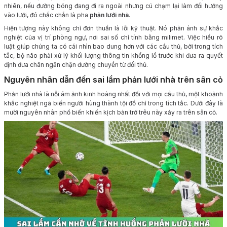
nhiên, nếu đường bóng đang đi ra ngoài nhưng cú chạm lại làm đổi hướng
vào lưới, đó chắc chắn là pha
phản lưới nhà
.
Hiện tượng này không chỉ đơn thuần là lỗi kỹ thuật. Nó phản ánh sự khắc
nghiệt của vị trí phòng ngự, nơi sai số chỉ tính bằng milimet. Việc hiểu rõ
luật giúp chúng ta có cái nhìn bao dung hơn với các cầu thủ, bởi trong tích
tắc, bộ não phải xử lý khối lượng thông tin khổng lồ trước khi đưa ra quyết
định đưa chân ngăn chặn đường chuyền từ đối thủ.
Nguyên nhân dẫn đến sai lầm phản lưới nhà trên sân cỏ
Phản lưới nhà là nỗi ám ảnh kinh hoàng nhất đối với mọi cầu thủ, một khoảnh
khắc nghiệt ngã biến người hùng thành tội đồ chỉ trong tích tắc. Dưới đây là
mười nguyên nhân phổ biến khiến kịch bản trớ trêu này xảy ra trên sân cỏ.