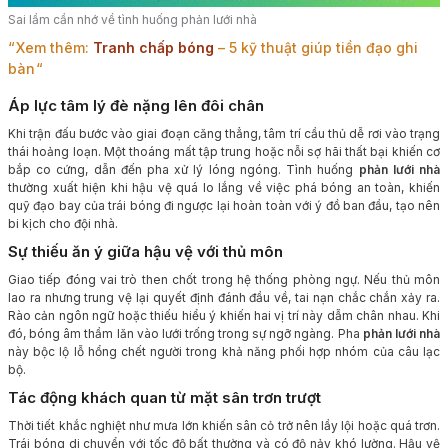
Sai lầm cần nhớ về tình huống phản lưới nhà
Xem thêm:
Tranh chấp bóng
– 5 kỹ thuật giúp tiền đạo ghi
bàn
Áp lực tâm lý đè nặng lên đôi chân
Khi trận đấu bước vào giai đoạn căng thẳng, tâm trí cầu thủ dễ rơi vào trạng
thái hoảng loạn. Một thoáng mất tập trung hoặc nỗi sợ hãi thất bại khiến cơ
bắp co cứng, dẫn đến pha xử lý lóng ngóng. Tình huống
phản lưới nhà
thường xuất hiện khi hậu vệ quá lo lắng về việc phá bóng an toàn, khiến
quỹ đạo bay của trái bóng đi ngược lại hoàn toàn với ý đồ ban đầu, tạo nên
bi kịch cho đội nhà.
Sự thiếu ăn ý giữa hậu vệ với thủ môn
Giao tiếp đóng vai trò then chốt trong hệ thống phòng ngự. Nếu thủ môn
lao ra nhưng trung vệ lại quyết định đánh đầu về, tai nạn chắc chắn xảy ra.
Rào cản ngôn ngữ hoặc thiếu hiểu ý khiến hai vị trí này dẫm chân nhau. Khi
đó, bóng âm thầm lăn vào lưới trống trong sự ngỡ ngàng. Pha
phản lưới nhà
này bộc lộ lỗ hổng chết người trong khả năng phối hợp nhóm của câu lạc
bộ.
Tác động khách quan từ mặt sân trơn trượt
Thời tiết khắc nghiệt như mưa lớn khiến sân cỏ trở nên lầy lội hoặc quá trơn.
Trái bóng di chuyển với tốc độ bất thường và có độ nảy khó lường. Hậu vệ