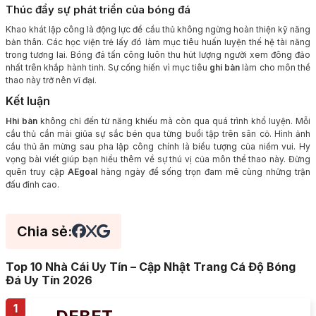
Thúc đẩy sự phát triển của bóng đá
Khao khát lập công là động lực để cầu thủ không ngừng hoàn thiện kỹ năng
bản thân. Các học viện trẻ lấy đó làm mục tiêu huấn luyện thế hệ tài năng
trong tương lai. Bóng đá tấn công luôn thu hút lượng người xem đông đảo
nhất trên khắp hành tinh. Sự cống hiến vì mục tiêu
ghi bàn
làm cho môn thể
thao này trở nên vĩ đại.
Kết luận
Hhi bàn
không chỉ đến từ năng khiếu mà còn qua quá trình khổ luyện. Mỗi
cầu thủ cần mài giũa sự sắc bén qua từng buổi tập trên sân cỏ. Hình ảnh
cầu thủ ăn mừng sau pha lập công chính là biểu tượng của niềm vui. Hy
vọng bài viết giúp bạn hiểu thêm về sự thú vị của môn thể thao này. Đừng
quên truy cập
AEgoal
hàng ngày để sống trọn đam mê cùng những trận
đấu đỉnh cao.
Chia sẻ:
Top 10 Nhà Cái Uy Tín – Cập Nhật Trang Cá Độ Bóng
Đá Uy Tín 2026