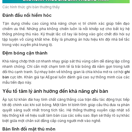
Các hình thức ghi bàn thường thấy
Đánh đầu nối hiểm hóc
Tận dụng chiều cao cùng khả năng chọn vị trí chính xác giúp tiền đạo
chiếm ưu thế. Những pha không chiến luôn là nỗi khiếp sợ cho bất kỳ hệ
thống phòng thủ nào. Kỹ thuật lắc cổ tay lái bóng vào góc chết đòi hỏi sự
tập luyện vô cùng khắt khe. Đây là phương án hữu hiệu khi đội nhà bế tắc
trong việc xuyên phá trung lộ.
Đệm bóng cận thành
Khả năng chớp thời cơ nhanh nhạy giúp sát thủ vùng cấm dễ dàng lập công
nhanh chóng. Chỉ cần một chạm tinh tế là trái bóng đã nằm gọn trong lưới
đối thủ cạnh tranh. Sự nhạy bén về không gian là chìa khóa mở ra cơ hội
ghi
bàn
cực lớn. Khán giả tại AEgoal luôn đánh giá cao sự thông minh của các
mẫu tiền đạo này.
Yếu tố tâm lý ảnh hưởng đến khả năng ghi bàn
Áp lực từ khán đài hay tính chất căng thẳng của trận đấu tác động trực tiếp
tới độ chính xác khi sút bóng. Một tâm trí bình tĩnh giúp cầu thủ đưa ra phán
quyết sáng suốt nhất trong tích tắc. Hệ thống thường xuyên cập nhật số
liệu thống kê về hiệu suất làm bàn của các siêu sao. Bạn sẽ thấy rõ sự khác
biệt giữa một chân sút đẳng cấp cùng người mới vào nghề.
Bản lĩnh đối mặt thủ môn