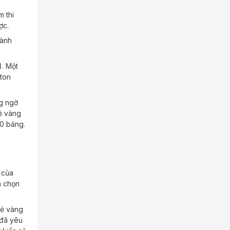
m thi
ợc.
hành
). Một
ston
ng ngờ
ẻ vàng
0 bảng.
 của
a chọn
hẻ vàng
 đã yêu