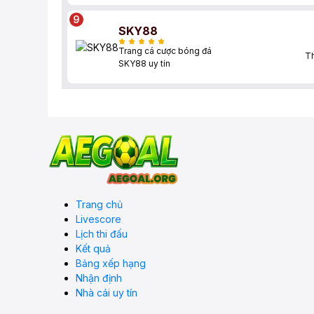
SKY88
Trang cá cược bóng đá
T
SKY88 uy tín
Trang chủ
Livescore
Lịch thi đấu
Kết quả
Bảng xếp hạng
Nhận định
Nhà cái uy tín