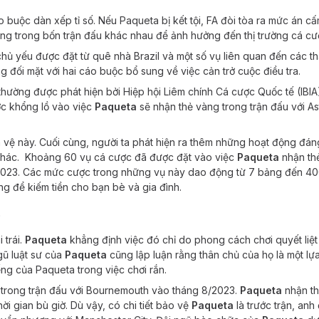
uộc dàn xếp tỉ số. Nếu Paqueta bị kết tội, FA đòi tòa ra mức án cấ
àng trong bốn trận đấu khác nhau để ảnh hưởng đến thị trường cá cư
hủ yếu được đặt từ quê nhà Brazil và một số vụ liên quan đến các t
 đối mặt với hai cáo buộc bổ sung về việc cản trở cuộc điều tra.
hường được phát hiện bởi Hiệp hội Liêm chính Cá cược Quốc tế (IBIA
ợc khổng lồ vào việc
Paqueta
sẽ nhận thẻ vàng trong trận đấu với A
ền vệ này. Cuối cùng, người ta phát hiện ra thêm những hoạt động đá
 khác. Khoảng 60 vụ cá cược đã được đặt vào việc
Paqueta
nhận th
2023. Các mức cược trong những vụ này dao động từ 7 bảng đến 40
g để kiếm tiền cho bạn bè và gia đình.
?
 trái.
Paqueta
khẳng định việc đó chỉ do phong cách chơi quyết liệt
gũ luật sư của
Paqueta
cũng lập luận rằng thân chủ của họ là một lự
ếng của Paqueta trong việc chơi rắn.
a trong trận đấu với Bournemouth vào tháng 8/2023.
Paqueta
nhận t
ời gian bù giờ. Dù vậy, có chi tiết bảo vệ
Paqueta
là trước trận, anh