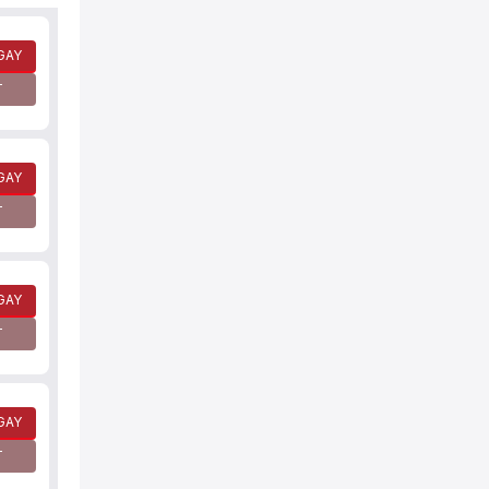
GAY
T
GAY
T
GAY
T
GAY
T