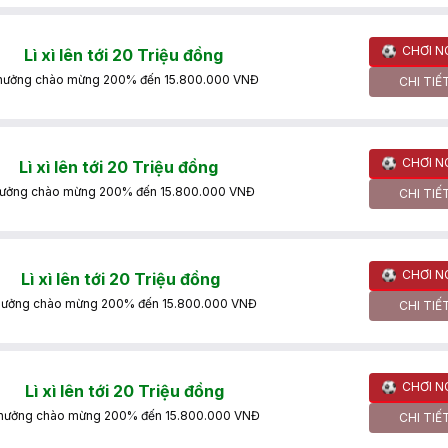
CHƠI N
Lì xì lên tới 20 Triệu đồng
hưởng chào mừng 200% đến 15.800.000 VNĐ
CHI TIẾ
CHƠI N
Lì xì lên tới 20 Triệu đồng
ưởng chào mừng 200% đến 15.800.000 VNĐ
CHI TIẾ
CHƠI N
Lì xì lên tới 20 Triệu đồng
ưởng chào mừng 200% đến 15.800.000 VNĐ
CHI TIẾ
CHƠI N
Lì xì lên tới 20 Triệu đồng
hưởng chào mừng 200% đến 15.800.000 VNĐ
CHI TIẾ