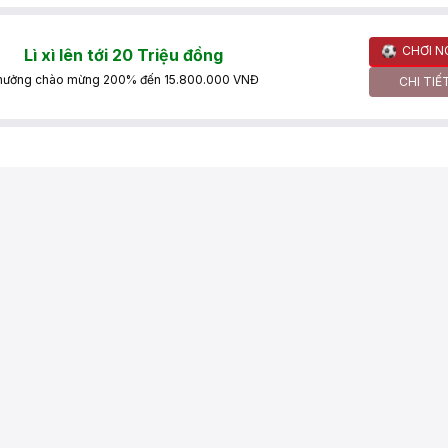
CHƠI N
Lì xì lên tới 20 Triệu đồng
hưởng chào mừng 200% đến 15.800.000 VNĐ
CHI TIẾ