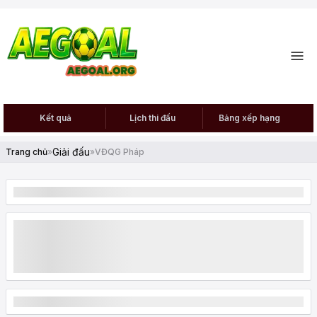
Kết quả
Lịch thi đấu
Bảng xếp hạng
Giải đấu
Trang chủ
»
»
VĐQG Pháp